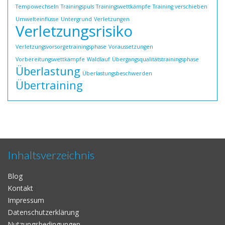
Tempowechseln
Trainingspuls
Trainingswettkämpfe
Training verschieben
Umwelteinflüsse
Untergrund
Verletzungen
Verletzungsrisiko
Verletzungsvorsorgetrainingsphase
Voraussetzungen
Vorbereitungswettkämpfe
Waldlauf
Übergangsqualitätstrainingsphase
Überlastung
Überlastungsbeschwerden
Übertraining
Inhaltsverzeichnis
Blog
Kontakt
Impressum
Datenschutzerklärung
Nutzungsbedingungen