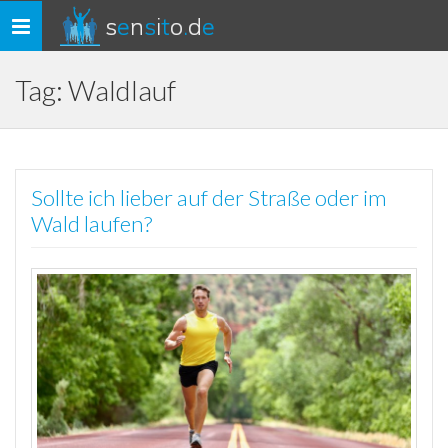
s
e
n
s
i
t
o
.
d
e
Toggle
navigation
Tag: Waldlauf
Sollte ich lieber auf der Straße oder im
Wald laufen?