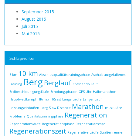
September 2015
August 2015
Juli 2015
Mai 2015
Schlagwörter
10 km
5 km
Abschlussqualitätstrainingsphase
Asphalt
ausgefallenes
Berg
Berglauf
Training
Crescendo Lauf
Erdbeschleunigungsläufe
Erholungsphasen
GPS-Uhr
Halbmarathon
Hauptwettkampf
HRmax
HRrest
Lange Läufe
Langer Lauf
Marathon
Leistungseinbußen
Long Slow Distance
muskuläre
Regeneration
Probleme
Qualitätstrainingsphase
Regenerationsläufe
Regenerationsphase
Regenerationstage
Regenerationszeit
Regenerative Läufe
Straßenrennen