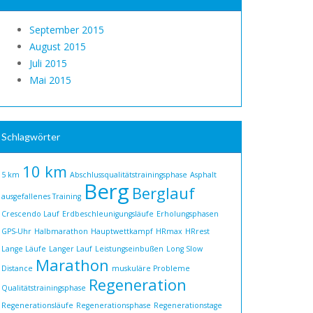
September 2015
August 2015
Juli 2015
Mai 2015
Schlagwörter
10 km
5 km
Abschlussqualitätstrainingsphase
Asphalt
Berg
Berglauf
ausgefallenes Training
Crescendo Lauf
Erdbeschleunigungsläufe
Erholungsphasen
GPS-Uhr
Halbmarathon
Hauptwettkampf
HRmax
HRrest
Lange Läufe
Langer Lauf
Leistungseinbußen
Long Slow
Marathon
Distance
muskuläre Probleme
Regeneration
Qualitätstrainingsphase
Regenerationsläufe
Regenerationsphase
Regenerationstage