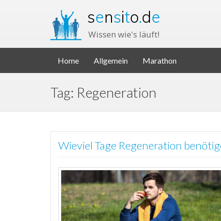
s
e
n
s
i
t
o
.
d
e
Wissen wie's läuft!
Home
Allgemein
Marathon
Tag: Regeneration
Wieviel Tage Regeneration benöti