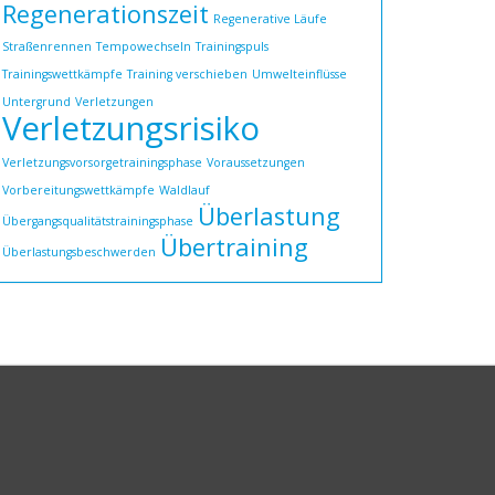
Regenerationszeit
Regenerative Läufe
Straßenrennen
Tempowechseln
Trainingspuls
Trainingswettkämpfe
Training verschieben
Umwelteinflüsse
Untergrund
Verletzungen
Verletzungsrisiko
Verletzungsvorsorgetrainingsphase
Voraussetzungen
Vorbereitungswettkämpfe
Waldlauf
Überlastung
Übergangsqualitätstrainingsphase
Übertraining
Überlastungsbeschwerden