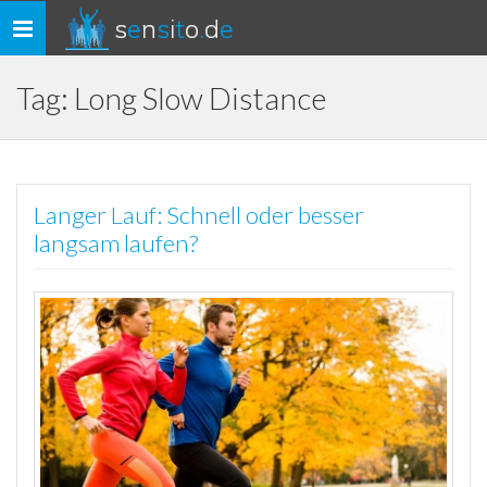
s
e
n
s
i
t
o
.
d
e
Toggle
navigation
Tag: Long Slow Distance
Langer Lauf: Schnell oder besser
langsam laufen?