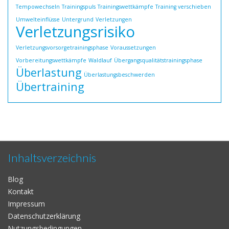
Tempowechseln
Trainingspuls
Trainingswettkämpfe
Training verschieben
Umwelteinflüsse
Untergrund
Verletzungen
Verletzungsrisiko
Verletzungsvorsorgetrainingsphase
Voraussetzungen
Vorbereitungswettkämpfe
Waldlauf
Übergangsqualitätstrainingsphase
Überlastung
Überlastungsbeschwerden
Übertraining
Inhaltsverzeichnis
Blog
Kontakt
Impressum
Datenschutzerklärung
Nutzungsbedingungen