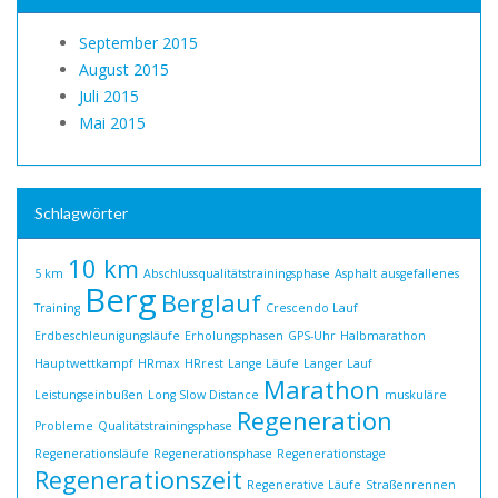
September 2015
August 2015
Juli 2015
Mai 2015
Schlagwörter
10 km
5 km
Abschlussqualitätstrainingsphase
Asphalt
ausgefallenes
Berg
Berglauf
Training
Crescendo Lauf
Erdbeschleunigungsläufe
Erholungsphasen
GPS-Uhr
Halbmarathon
Hauptwettkampf
HRmax
HRrest
Lange Läufe
Langer Lauf
Marathon
Leistungseinbußen
Long Slow Distance
muskuläre
Regeneration
Probleme
Qualitätstrainingsphase
Regenerationsläufe
Regenerationsphase
Regenerationstage
Regenerationszeit
Regenerative Läufe
Straßenrennen