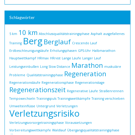
Schlagwörter
10 km
5 km
Abschlussqualitätstrainingsphase
Asphalt
ausgefallenes
Berg
Berglauf
Training
Crescendo Lauf
Erdbeschleunigungsläufe
Erholungsphasen
GPS-Uhr
Halbmarathon
Hauptwettkampf
HRmax
HRrest
Lange Läufe
Langer Lauf
Marathon
Leistungseinbußen
Long Slow Distance
muskuläre
Regeneration
Probleme
Qualitätstrainingsphase
Regenerationsläufe
Regenerationsphase
Regenerationstage
Regenerationszeit
Regenerative Läufe
Straßenrennen
Tempowechseln
Trainingspuls
Trainingswettkämpfe
Training verschieben
Umwelteinflüsse
Untergrund
Verletzungen
Verletzungsrisiko
Verletzungsvorsorgetrainingsphase
Voraussetzungen
Vorbereitungswettkämpfe
Waldlauf
Übergangsqualitätstrainingsphase