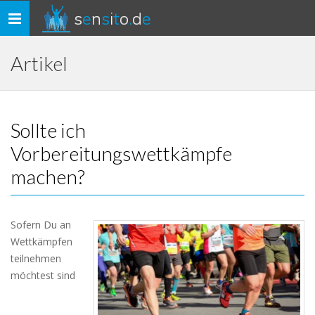
s
e
n
s
i
t
o
.
d
e
Toggle
navigation
Artikel
Sollte ich
Vorbereitungswettkämpfe
machen?
Sofern Du an
Wettkämpfen
teilnehmen
möchtest sind