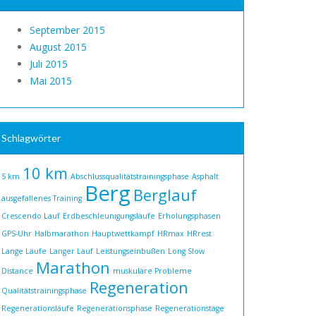
September 2015
August 2015
Juli 2015
Mai 2015
Schlagwörter
10 km
5 km
Abschlussqualitätstrainingsphase
Asphalt
Berg
Berglauf
ausgefallenes Training
Crescendo Lauf
Erdbeschleunigungsläufe
Erholungsphasen
GPS-Uhr
Halbmarathon
Hauptwettkampf
HRmax
HRrest
Lange Läufe
Langer Lauf
Leistungseinbußen
Long Slow
Marathon
Distance
muskuläre Probleme
Regeneration
Qualitätstrainingsphase
Regenerationsläufe
Regenerationsphase
Regenerationstage