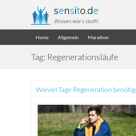
s
e
n
s
i
t
o
.
d
e
Wissen wie's läuft!
Home
Allgemein
Marathon
Tag: Regenerationsläufe
Wieviel Tage Regeneration benöti