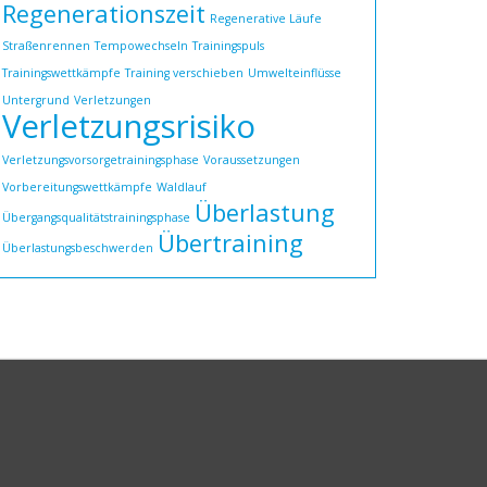
Regenerationszeit
Regenerative Läufe
Straßenrennen
Tempowechseln
Trainingspuls
Trainingswettkämpfe
Training verschieben
Umwelteinflüsse
Untergrund
Verletzungen
Verletzungsrisiko
Verletzungsvorsorgetrainingsphase
Voraussetzungen
Vorbereitungswettkämpfe
Waldlauf
Überlastung
Übergangsqualitätstrainingsphase
Übertraining
Überlastungsbeschwerden