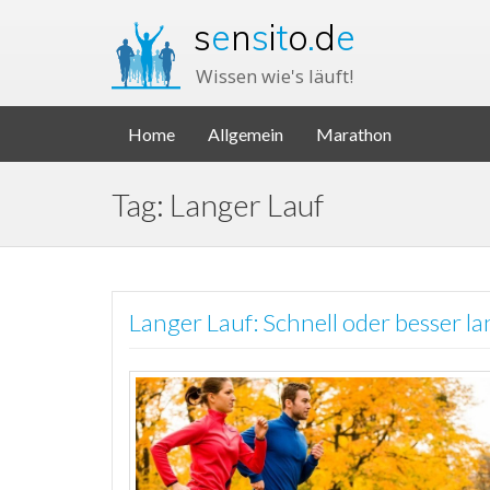
s
e
n
s
i
t
o
.
d
e
Wissen wie's läuft!
Home
Allgemein
Marathon
Tag: Langer Lauf
Langer Lauf: Schnell oder besser l