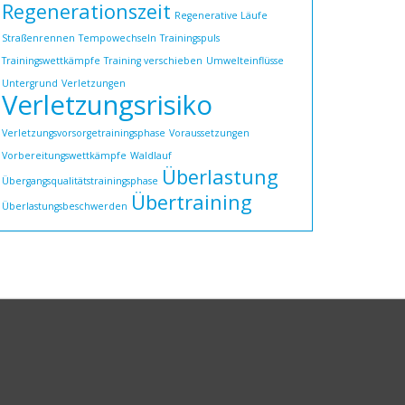
Regenerationszeit
Regenerative Läufe
Straßenrennen
Tempowechseln
Trainingspuls
Trainingswettkämpfe
Training verschieben
Umwelteinflüsse
Untergrund
Verletzungen
Verletzungsrisiko
Verletzungsvorsorgetrainingsphase
Voraussetzungen
Vorbereitungswettkämpfe
Waldlauf
Überlastung
Übergangsqualitätstrainingsphase
Übertraining
Überlastungsbeschwerden