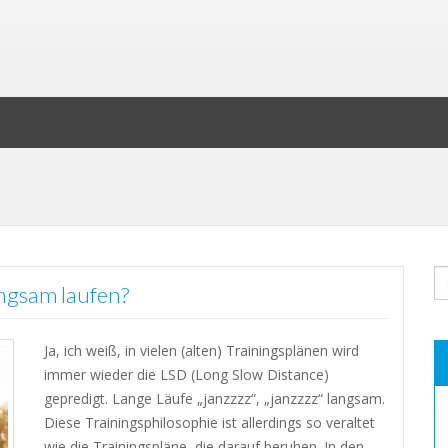
angsam laufen?
Ja, ich weiß, in vielen (alten) Trainingsplänen wird
immer wieder die LSD (Long Slow Distance)
gepredigt. Lange Läufe „janzzzz“, „janzzzz“ langsam.
Diese Trainingsphilosophie ist allerdings so veraltet
wie die Trainingspläne, die darauf beruhen. In den