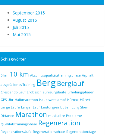
September 2015
August 2015
Juli 2015
Mai 2015
Schlagwörter
10 km
5 km
Abschlussqualitätstrainingsphase
Asphalt
Berg
Berglauf
ausgefallenes Training
Crescendo Lauf
Erdbeschleunigungsläufe
Erholungsphasen
GPS-Uhr
Halbmarathon
Hauptwettkampf
HRmax
HRrest
Lange Läufe
Langer Lauf
Leistungseinbußen
Long Slow
Marathon
Distance
muskuläre Probleme
Regeneration
Qualitätstrainingsphase
Regenerationsläufe
Regenerationsphase
Regenerationstage