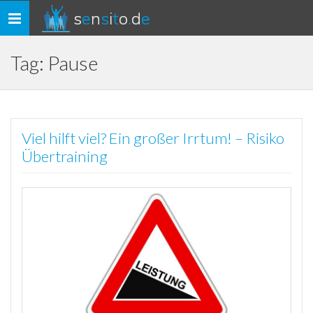
s
e
n
s
i
t
o
.
d
e
Toggle
navigation
Tag: Pause
Viel hilft viel? Ein großer Irrtum! – Risiko
Übertraining