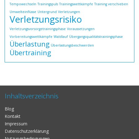
Tempowechseln
Trainingspuls
Trainingswettkämpfe
Training verschieben
Umwelteinflüsse
Untergrund
Verletzungen
Verletzungsrisiko
Verletzungsvorsorgetrainingsphase
Voraussetzungen
Vorbereitungswettkämpfe
Waldlauf
Übergangsqualitätstrainingsphase
Überlastung
Überlastungsbeschwerden
Übertraining
Inhaltsverzeichnis
Blog
Kontakt
Impressum
Datenschutzerklärung
Nutzungsbedingungen