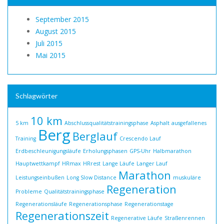
September 2015
August 2015
Juli 2015
Mai 2015
Schlagwörter
10 km
5 km
Abschlussqualitätstrainingsphase
Asphalt
ausgefallenes
Berg
Berglauf
Training
Crescendo Lauf
Erdbeschleunigungsläufe
Erholungsphasen
GPS-Uhr
Halbmarathon
Hauptwettkampf
HRmax
HRrest
Lange Läufe
Langer Lauf
Marathon
Leistungseinbußen
Long Slow Distance
muskuläre
Regeneration
Probleme
Qualitätstrainingsphase
Regenerationsläufe
Regenerationsphase
Regenerationstage
Regenerationszeit
Regenerative Läufe
Straßenrennen