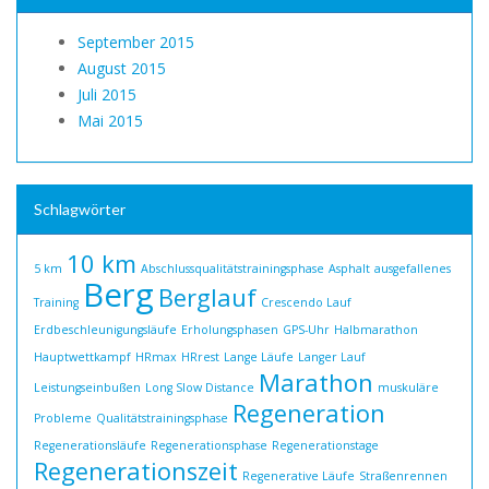
September 2015
August 2015
Juli 2015
Mai 2015
Schlagwörter
10 km
5 km
Abschlussqualitätstrainingsphase
Asphalt
ausgefallenes
Berg
Berglauf
Training
Crescendo Lauf
Erdbeschleunigungsläufe
Erholungsphasen
GPS-Uhr
Halbmarathon
Hauptwettkampf
HRmax
HRrest
Lange Läufe
Langer Lauf
Marathon
Leistungseinbußen
Long Slow Distance
muskuläre
Regeneration
Probleme
Qualitätstrainingsphase
Regenerationsläufe
Regenerationsphase
Regenerationstage
Regenerationszeit
Regenerative Läufe
Straßenrennen