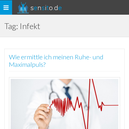
s
e
n
s
i
t
o
.
d
e
Toggle
navigation
Tag: Infekt
Wie ermittle ich meinen Ruhe- und
Maximalpuls?