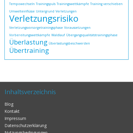
Tempowechseln
Trainingspuls
Trainingswettkämpfe
Training verschieben
Umwelteinflüsse
Untergrund
Verletzungen
Verletzungsrisiko
Verletzungsvorsorgetrainingsphase
Voraussetzungen
Vorbereitungswettkämpfe
Waldlauf
Übergangsqualitätstrainingsphase
Überlastung
Überlastungsbeschwerden
Übertraining
Inhaltsverzeichnis
Blog
Kontakt
Impressum
Datenschutzerklärung
Nutzungsbedingungen